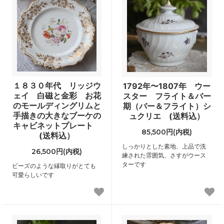
１８３０年代 リッジウ
1792年〜1807年 ウー
ェイ 白磁と金彩 お花
スター フライト＆バー
のモールディングリムと
期（バー＆フライト）シ
手描きの大きなブーケの
ュクリエ (送料込）
キャビネットプレート
85,500円(内税)
(送料込）
しっかりとした素地、上品で洗
26,500円(内税)
練された雰囲気、さすがウース
ターです
ビーズのような縁取りがとても
可愛らしいです