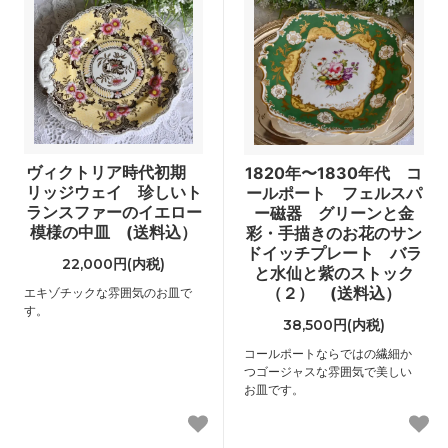
ヴィクトリア時代初期
1820年〜1830年代 コ
リッジウェイ 珍しいト
ールポート フェルスパ
ランスファーのイエロー
ー磁器 グリーンと金
模様の中皿 (送料込）
彩・手描きのお花のサン
ドイッチプレート バラ
22,000円(内税)
と水仙と紫のストック
（２） (送料込）
エキゾチックな雰囲気のお皿で
す。
38,500円(内税)
コールポートならではの繊細か
つゴージャスな雰囲気で美しい
お皿です。