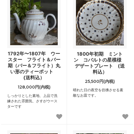
1792年〜1807年 ウー
1800年初期 ミント
スター フライト＆バー
ン コバルトの星模様
期（バー＆フライト）丸
デザートプレート (送
い形のティーポット
料込）
(送料込）
25,500円(内税)
128,000円(内税)
晴れた日の夜空を彷彿させる素
敵なお皿です。
しっかりとした素地、上品で洗
練された雰囲気、さすがウース
ターです