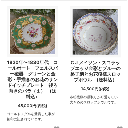
1820年〜1830年代 コ
C J メイソン・スコラッ
ールポート フェルスパ
プエッジ金彩とブルーの
ー磁器 グリーンと金
格子柄とお花模様スロッ
彩・手描きのお花のサン
プボウル (送料込）
ドイッチプレート 後ろ
14,500円(内税)
向きのバラ（１） (送
料込）
市松模様の縁取りが可愛らしい
大きめのスロップボウルです。
45,000円(内税)
ゴールドメダルを受賞した事が
刻印に記されています。