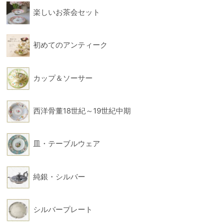
楽しいお茶会セット
フィギュリン
フォー
初めてのアンティーク
カップ＆ソーサー
西洋骨董18世紀～19世紀中期
皿・テーブルウェア
純銀・シルバー
シルバープレート