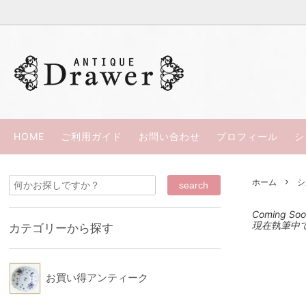
過去の商品（ＳＯＬＤ ＯＵＴ）
ウェッジウッド
ささきひとみの本
お買い
パラゴ
カップ＆ソーサー
スポード/コープランド
西洋骨董
リモー
HOME
ご利用ガイド
お問い合わせ
プロフィール
シ
シルバープレート
ロイヤルアルバート
スペシ
ロイヤ
ホーム
シ
コウルドン
ミーキ
Coming So
ウッズ
カラコ
現在執筆中
カテゴリーから探す
ロイヤルクラウンダービー
ダベン
KPM
クレッ
お買い得アンティーク
ブース
HRダニ