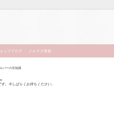
得アンティーク
ン
楽しいお茶会セット
コールポート
18世紀～19世紀中期
ジュ・セーブル
皿・テーブルウェア
ミントン
ョップブログ
メルマガ登録
ャルアンティーク
ルウースター
My days of Antiques
エインズレイ
ルバーの豆知識
ン
トスカン
on
フ
マイセン
です。今しばらくお待ちください。
ポート
ドレスデン／ババリア
セント
オールドノリタケ
エル
サミュエルオールコック