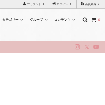
アカウント
ログイン
会員登録
カテゴリー
グループ
コンテンツ
0
初めてのアンティーク
シェリー
純銀・シルバー
ロイヤルドルトン
ハマースレイ
ニューホール
リッジウェイ
スタッフォード
ベリーク
ティータイム・ヴィンテージ