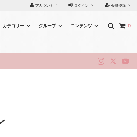
アカウント
ログイン
会員登録
カテゴリー
グループ
コンテンツ
0
初めてのアンティーク
シェリー
純銀・シルバー
ロイヤルドルトン
ハマースレイ
ニューホール
リッジウェイ
スタッフォード
ン
ベリーク
ティータイム・ヴィンテージ