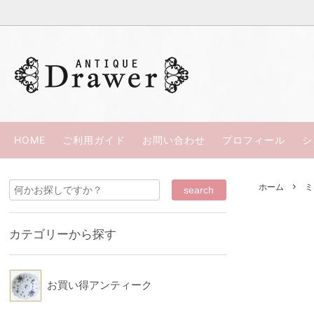
過去の商品（ＳＯＬＤ ＯＵＴ）
ウェッジウッド
ささきひとみの本
お買い
パラゴ
カップ＆ソーサー
スポード/コープランド
西洋骨董
リモー
HOME
ご利用ガイド
お問い合わせ
プロフィール
シ
シルバープレート
ロイヤルアルバート
スペシ
ロイヤ
ホーム
ミ
コウルドン
ミーキ
ウッズ
カラコ
カテゴリーから探す
ロイヤルクラウンダービー
ダベン
KPM
クレッ
お買い得アンティーク
ブース
HRダニ