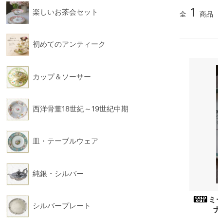
1
楽しいお茶会セット
全
商品
フィギュリン
フォー
初めてのアンティーク
カップ＆ソーサー
西洋骨董18世紀～19世紀中期
皿・テーブルウェア
純銀・シルバー
ミ
シルバープレート