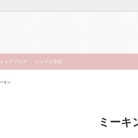
得アンティーク
ン
楽しいお茶会セット
コールポート
18世紀～19世紀中期
ジュ・セーブル
皿・テーブルウェア
ミントン
ョップブログ
メルマガ登録
ャルアンティーク
ルウースター
My days of Antiques
エインズレイ
ーキン
ン
トスカン
フ
マイセン
ポート
ドレスデン／ババリア
ミーキ
セント
オールドノリタケ
エル
サミュエルオールコック