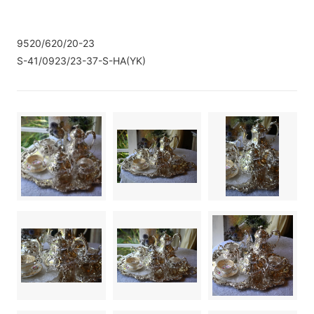
9520/620/20-23
S-41/0923/23-37-S-HA(YK)