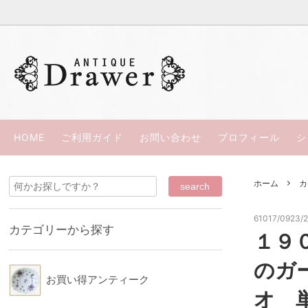
過去の商品（ＳＯＬＤ ＯＵＴ）
ウェッジウッド
ささきひとみの本
お買い
パラゴ
カップ＆ソーサー
スポード/コープランド
西洋骨董
リモー
HOME
ご利用ガイド
お問い合わせ
プロフィール
シ
シルバープレート
ロイヤルアルバート
スペシ
ロイヤ
ホーム
カ
コウルドン
ミーキ
ウッズ
カラコ
61017/0923/
カテゴリーから探す
１９
ロイヤルクラウンダービー
ダベン
のガ
KPM
クレッ
お買い得アンティーク
オ 
ブース
HRダニ