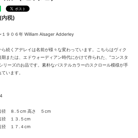
チュンテリングカップ
フォリーチャイナ
円(内税)
０６年 William Alsager Adderley
から続くアデレイは名前が様々な変わっています。こちらはヴィク
後期または、エドウォーディアン時代にかけて作られた、”コンスタ
うシリーズのお品です。素朴なパステルカラーのスクロール模様が手
れています。
4
 ８.５cm 高さ ５cm
径 １３.５cm
径 １７.４cm