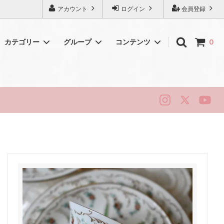
アカウント
ログイン
会員登録
カテゴリー
グループ
コンテンツ
0
初めてのアンティーク
シェリー
純銀・シルバー
ロイヤルドルトン
ハマースレイ
ニューホール
リッジウェイ
スタッフォード
ベリーク
ティータイム・ヴィンテージ