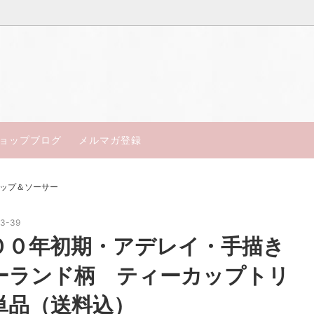
得アンティーク
ン
楽しいお茶会セット
コールポート
18世紀～19世紀中期
ジュ・セーブル
皿・テーブルウェア
ミントン
ョップブログ
メルマガ登録
ャルアンティーク
ルウースター
My days of Antiques
エインズレイ
ップ＆ソーサー
ン
トスカン
フ
マイセン
23-39
００年初期・アデレイ・手描き
ポート
ドレスデン／ババリア
ーランド柄 ティーカップトリ
セント
オールドノリタケ
単品（送料込）
エル
サミュエルオールコック