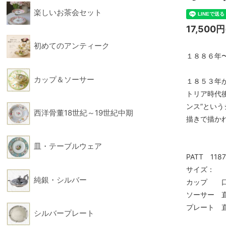
楽しいお茶会セット
フィギュリン
フォー
17,500
初めてのアンティーク
１８８６年〜１９
カップ＆ソーサー
１８５３年
トリア時代
ンス”とい
西洋骨董18世紀～19世紀中期
描きで描か
皿・テーブルウェア
PATT 1187
サイズ：
純銀・シルバー
カップ 口径
ソーサー 直
プレート 直
シルバープレート