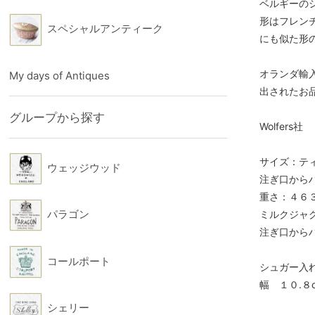
ベルギーの
形はフレン
スペシャルアンティーク
にも似た形
オランダ輸
My days of Antiques
出されたお
グループから探す
Wolfers社
サ
ウェッジウッド
注ぎ口から
重さ：４６
パラゴン
ミルクジャ
注ぎ口からハ
コールポート
シュガー入
幅 １０.
シェリー