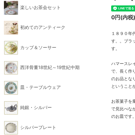
楽しいお茶会セット
フィギュリン
フォー
0円(内税
初めてのアンティーク
１８９０年
す。。ブラ
カップ＆ソーサー
す。
ハマースレ
西洋骨董18世紀～19世紀中期
で、長く作
のお品とな
ということ
皿・テーブルウェア
お茶菓子を
純銀・シルバー
で見比べな
のお皿です
シルバープレート