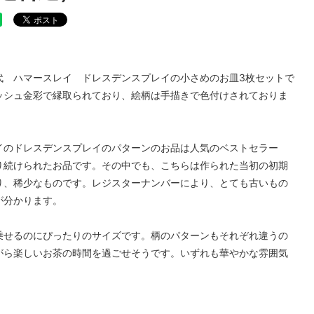
チュンテリングカップ
フォリーチャイナ
)
代 ハマースレイ ドレスデンスプレイの小さめのお皿3枚セットで
ッシュ金彩で縁取られており、絵柄は手描きで色付けされておりま
イのドレスデンスプレイのパターンのお品は人気のベストセラー
り続けられたお品です。その中でも、こちらは作られた当初の初期
り、稀少なものです。レジスターナンバーにより、とても古いもの
が分かります。
乗せるのにぴったりのサイズです。柄のパターンもそれぞれ違うの
がら楽しいお茶の時間を過ごせそうです。いずれも華やかな雰囲気
。