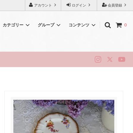
アカウント
ログイン
会員登録
カテゴリー
グループ
コンテンツ
0
初めてのアンティーク
シェリー
純銀・シルバー
ロイヤルドルトン
ハマースレイ
ニューホール
リッジウェイ
スタッフォード
ベリーク
ティータイム・ヴィンテージ