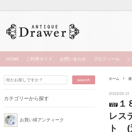
過去の商品（ＳＯＬＤ ＯＵＴ）
ウェッジウッド
ささきひとみの本
お買い
パラゴ
カップ＆ソーサー
スポード/コープランド
西洋骨董
リモー
HOME
ご利用ガイド
お問い合わせ
プロフィール
シ
シルバープレート
ロイヤルアルバート
スペシ
ロイヤ
ホーム
過
コウルドン
ミーキ
ウッズ
カラコ
/0525/25-21
カテゴリーから探す
１
ロイヤルクラウンダービー
ダベン
レス
KPM
クレッ
お買い得アンティーク
ト 
ブース
HRダニ