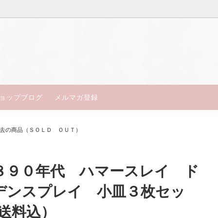
得アンティーク
ン
楽しいお茶会セット
コールポート
18世紀～19世紀中期
ジュ・セーブル
皿・テーブルウェア
ミントン
ョップブログ
メルマガ登録
ャルアンティーク
ルウースター
My days of Antiques
エインズレイ
去の商品（ＳＯＬＤ ＯＵＴ）
ン
トスカン
フ
マイセン
８９０年代 ハマースレイ ド
ポート
ドレスデン／ババリア
デンスプレイ 小皿３枚セッ
セント
オールドノリタケ
(送料込）
エル
サミュエルオールコック