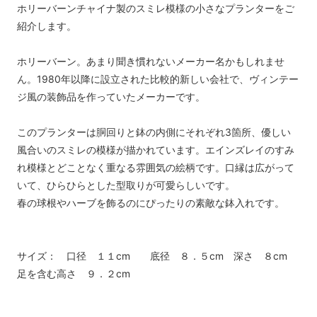
ホリーバーンチャイナ製のスミレ模様の小さなプランターをご
紹介します。
ホリーバーン。あまり聞き慣れないメーカー名かもしれませ
ん。1980年以降に設立された比較的新しい会社で、ヴィンテー
ジ風の装飾品を作っていたメーカーです。
このプランターは胴回りと鉢の内側にそれぞれ3箇所、優しい
風合いのスミレの模様が描かれています。エインズレイのすみ
れ模様とどことなく重なる雰囲気の絵柄です。口縁は広がって
いて、ひらひらとした型取りが可愛らしいです。
春の球根やハーブを飾るのにぴったりの素敵な鉢入れです。
サイズ： 口径 １１cm 底径 ８．５cm 深さ ８cm
足を含む高さ ９．２cm