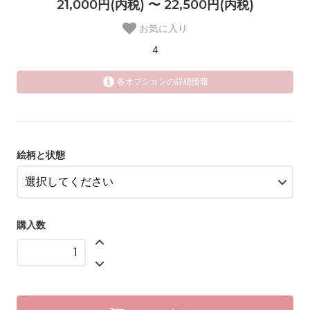
21,000円(内税) 〜 22,500円(内税)
お気に入り
4
各オプションの詳細情報
忘れな草
22,500円(内税)
3
パンジー
絵柄と状態
22,500円(内税)
SOLD OUT
在庫数、単位
忘れな草（ソーサー裏に小さな欠
け）
購入数
21,000円(内税)
1