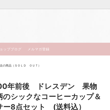
得アンティーク
ン
楽しいお茶会セット
コールポート
18世紀～19世紀中期
ジュ・セーブル
皿・テーブルウェア
ミントン
ョップブログ
メルマガ登録
ャルアンティーク
ルウースター
My days of Antiques
エインズレイ
去の商品（ＳＯＬＤ ＯＵＴ）
ン
トスカン
フ
マイセン
900年前後 ドレスデン 果物
ポート
ドレスデン／ババリア
柄のシックなコーヒーカップ＆
セント
オールドノリタケ
サー8点セット (送料込）
エル
サミュエルオールコック