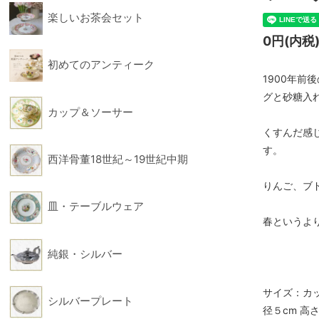
楽しいお茶会セット
フィギュリン
フォー
0円(内税
初めてのアンティーク
1900年
グと砂糖入
カップ＆ソーサー
くすんだ感
す。
西洋骨董18世紀～19世紀中期
りんご、ブ
皿・テーブルウェア
春というよ
純銀・シルバー
サイズ：カッ
シルバープレート
径５cm 高