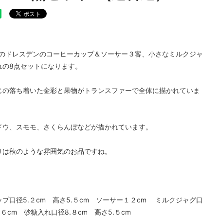
チュンテリングカップ
フォリーチャイナ
)
前後のドレスデンのコーヒーカップ＆ソーサー３客、小さなミルクジャ
れの8点セットになります。
じの落ち着いた金彩と果物がトランスファーで全体に描かれていま
ドウ、スモモ、さくらんぼなどが描かれています。
りは秋のような雰囲気のお品ですね。
プ口径5.２cm 高さ5.５cm ソーサー１２cm ミルクジャグ口
さ６cm 砂糖入れ口径8.８cm 高さ5.５cm