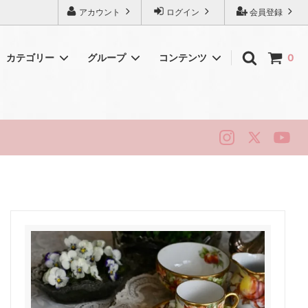
アカウント
ログイン
会員登録
カテゴリー
グループ
コンテンツ
0
初めてのアンティーク
シェリー
純銀・シルバー
ロイヤルドルトン
ハマースレイ
ニューホール
リッジウェイ
スタッフォード
ベリーク
ティータイム・ヴィンテージ