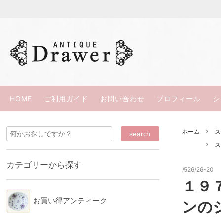
過去の商品（ＳＯＬＤ ＯＵＴ）
ウェッジウッド
ささきひとみの本
お買い
パラゴ
カップ＆ソーサー
スポード/コープランド
西洋骨董
リモー
HOME
ご利用ガイド
お問い合わせ
プロフィール
シ
シルバープレート
ロイヤルアルバート
スペシ
ロイヤ
ホーム
ス
コウルドン
ミーキ
ス
ウッズ
カラコ
カテゴリーから探す
/526/26-20
ロイヤルクラウンダービー
ダベン
１９
KPM
クレッ
お買い得アンティーク
ンの
ブース
HRダニ