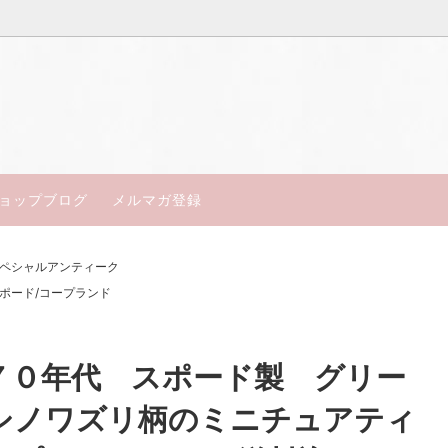
得アンティーク
ン
楽しいお茶会セット
コールポート
18世紀～19世紀中期
ジュ・セーブル
皿・テーブルウェア
ミントン
ョップブログ
メルマガ登録
ャルアンティーク
ルウースター
My days of Antiques
エインズレイ
ペシャルアンティーク
ン
トスカン
ポード/コープランド
フ
マイセン
ポート
ドレスデン／ババリア
７０年代 スポード製 グリー
セント
オールドノリタケ
シノワズリ柄のミニチュアティ
エル
サミュエルオールコック