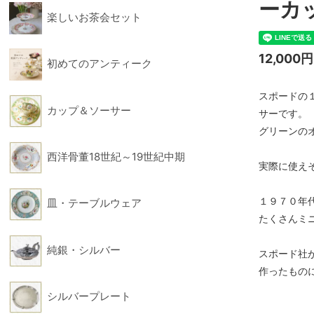
ーカ
楽しいお茶会セット
フィギュリン
フォー
12,000
初めてのアンティーク
スポードの
カップ＆ソーサー
サーです。
グリーンの
西洋骨董18世紀～19世紀中期
実際に使え
１９７０年
皿・テーブルウェア
たくさんミ
純銀・シルバー
スポード社
作ったもの
シルバープレート