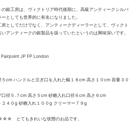
トの銀工房は、ヴィクトリア時代後期に、高級アンティークシルバ
ラーとしても世界的に有名になりました。
工房としてだけでなく、アンティークディーラーとして、ヴィクト
古いアンティークの銀製品を扱っていたというのは興味深いです。
Pairpoint JP FP London
５cm ハンドルと注ぎ口を入れた幅１８cm 高さ１０cm 容量３０
口径５.７cm 高さ５cm 砂糖入れ口径６cm 高さ６cm
２４０g 砂糖入れ１００g クリーマー７９g
☆☆☆ とてもきれいな状態のお品です。