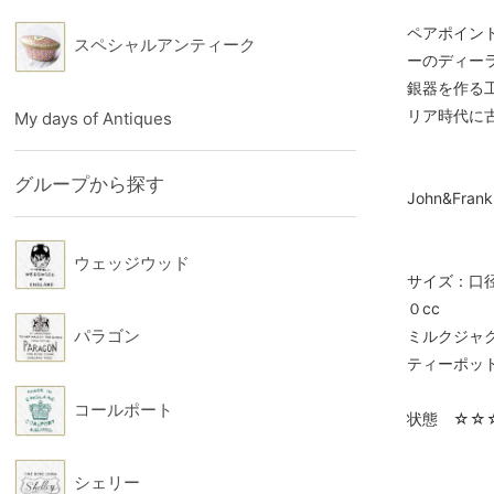
ペアポイン
スペシャルアンティーク
ーのディー
銀器を作る
リア時代に
My days of Antiques
グループから探す
John&Frank 
ウェッジウッド
サイズ：口径
０cc
パラゴン
ミルクジャグ
ティーポット
コールポート
状態 ☆☆
シェリー