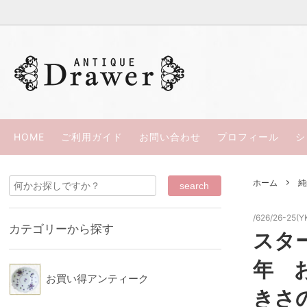
過去の商品（ＳＯＬＤ ＯＵＴ）
ウェッジウッド
ささきひとみの本
お買い
パラゴ
カップ＆ソーサー
スポード/コープランド
西洋骨董
リモー
HOME
ご利用ガイド
お問い合わせ
プロフィール
シ
シルバープレート
ロイヤルアルバート
スペシ
ロイヤ
ホーム
純
コウルドン
ミーキ
ウッズ
カラコ
/626/26-25(Y
カテゴリーから探す
スタ
ロイヤルクラウンダービー
ダベン
年 
KPM
クレッ
お買い得アンティーク
きさ
ブース
HRダニ