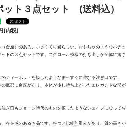
ポット３点セット (送料込）
チュンテリングカップ
フォリーチャイナ
0円(内税)
ル（台座）のある、小さくて可愛らしい、おもちゃのようなバチュ
ポットの３点セットです。スクロール模様の打ち出しが全体に施さ
。
代のティーポットを模したようなまっすぐに伸びる注ぎ口です。
トの底部に台座があり、本体が少し持ち上がったエレガントな形が
。
の注ぎ口もジョージ時代のものを模したようなシェイプになってお
ら、存在感のあるお品です。持つと比較的重みがあり、質の高さが