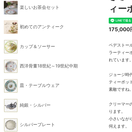
ィー
楽しいお茶会セット
フィギュリン
フォー
初めてのアンティーク
175,00
ペデストー
カップ＆ソーサー
ラーティー
れています
西洋骨董18世紀～19世紀中期
ジョージ時
ティーポッ
皿・テーブルウェア
素敵ですね
クリーマー
純銀・シルバー
ります。
小さいなが
シルバープレート
伺えます。