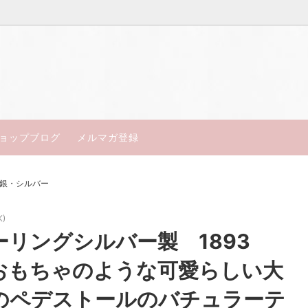
得アンティーク
ン
楽しいお茶会セット
コールポート
18世紀～19世紀中期
ジュ・セーブル
皿・テーブルウェア
ミントン
ョップブログ
メルマガ登録
ャルアンティーク
ルウースター
My days of Antiques
エインズレイ
銀・シルバー
ン
トスカン
フ
マイセン
K)
ーリングシルバー製 1893
ポート
ドレスデン／ババリア
おもちゃのような可愛らしい大
セント
オールドノリタケ
のペデストールのバチュラーテ
エル
サミュエルオールコック