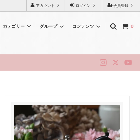
アカウント
ログイン
会員登録
カテゴリー
グループ
コンテンツ
0
初めてのアンティーク
シェリー
純銀・シルバー
ロイヤルドルトン
ハマースレイ
ニューホール
リッジウェイ
スタッフォード
ベリーク
ティータイム・ヴィンテージ